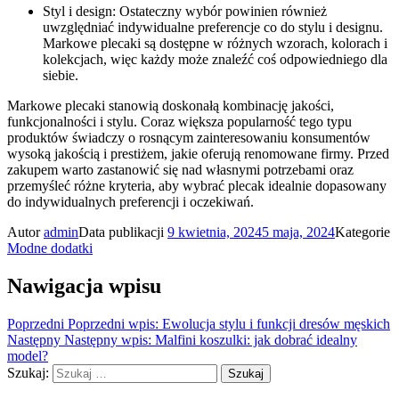
Styl i design: Ostateczny wybór powinien również
uwzględniać indywidualne preferencje co do stylu i designu.
Markowe plecaki są dostępne w różnych wzorach, kolorach i
kolekcjach, więc każdy może znaleźć coś odpowiedniego dla
siebie.
Markowe plecaki stanowią doskonałą kombinację jakości,
funkcjonalności i stylu. Coraz większa popularność tego typu
produktów świadczy o rosnącym zainteresowaniu konsumentów
wysoką jakością i prestiżem, jakie oferują renomowane firmy. Przed
zakupem warto zastanowić się nad własnymi potrzebami oraz
przemyśleć różne kryteria, aby wybrać plecak idealnie dopasowany
do indywidualnych preferencji i oczekiwań.
Autor
admin
Data publikacji
9 kwietnia, 2024
5 maja, 2024
Kategorie
Modne dodatki
Nawigacja wpisu
Poprzedni
Poprzedni wpis:
Ewolucja stylu i funkcji dresów męskich
Następny
Następny wpis:
Malfini koszulki: jak dobrać idealny
model?
Szukaj:
Szukaj