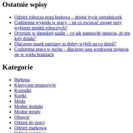
Ostatnie wpisy
Odzież robocza poza budową – drugie życie ogrodniczek
Codzienna wygoda w pracy – na co zwracać uwagę przy
wyborze spodni roboczych?
Oversize w damskiej szafie – co tak naprawdę sprawia, że ten
krój działa?
Dlaczego pasek parciany to dobry wybór na co dzień?
Codzienna praca w ruchu – dlaczego sara workwear pojawia
się w wielu branżach
Kategorie
Bielizna
Klasyczne propozycje
Koszulki
Kurtki
Moda
Modne dodatki
Modne trendy
Obuwie
Odzież do pracy
Odzież markowa