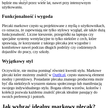
będzie mu służył przez wiele lat, nawet przy intensywnym
użytkowaniu.
Funkcjonalność i wygoda
Plecaki markowe często są projektowane z myślą o użytkownikach,
co oznacza, że zapewniają nie tylko stylowy wygląd, ale także dużą
funkcjonalność. Liczne kieszenie, przegródki na laptopa czy
specjalne systemy wentylacyjne to tylko niektóre z cech, które
sprawiają, że korzystanie z takiego plecaka jest wygodne i
komfortowe nawet podczas długich podróży czy codziennych
dojazdów do pracy, czy szkoły.
Wyjątkowy styl
Oczywiście, nie można pominąć również kwestii stylu. Markowe
plecaki które możemy znaleźć w
Outfit.pl
, często stanowią element
modny i prestiżowy. Posiadanie plecaka znanego producenta może
być dla niektórych wyrazem statusu społecznego lub manifestacją
swojego indywidualnego stylu. Bogata oferta wzorów, kolorów i
kolekcji pozwala każdemu znaleźć plecak idealnie pasujący do
swoich preferencji i potrzeb.
Jak wybrać idealny markowy plecak?