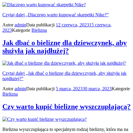
Czytaj dalej
„Dlaczego warto kupować skarpetki Nike?”
Autor
admin
Data publikacji
12 czerwca, 2023
15 czerwca,
2023
Kategorie
Bielizna
Jak dbać o bieliznę dla dziewczynek, aby
służyła jak najdłużej?
Czytaj dalej
„Jak dbać o bieliznę dla dziewczynek, aby służyła jak
najdłużej?”
Autor
admin
Data publikacji
5 marca, 2023
30 marca, 2023
Kategorie
Bielizna
Czy warto kupić bieliznę wyszczuplającą?
Bielizna wyszczuplająca to specjalnym rodzaj bielizny, która ma na