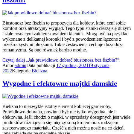
fiszbin?
Biustonosz bez fiszbin to propozycja dla kobiety, która ceni sobie
komfort oraz atrakcyjny wygląd. Tego typu staniki cieszą się dużym
i stale rosnącym zainteresowaniem klientek. Mogą być na przykład
wykonane z delikatnej koronki i być z powodzeniem łączone z
przeźroczystymi bluzkami. Takie zestawienia cechuje duża doza
romantyzmu. Są one również bardzo modne.
Czytaj dalej
„Jak prawidłowo dobrać biustonosz bez fiszbin?”
Autor
admin
Data publikacji
17 grudnia, 2021
19 stycznia,
2022
Kategorie
Bielizna
Wygodne i efektowne majtki damskie
Bielizna to niezwykle istotny element kobiecej garderoby.
Prawidłowo dobrana, powinna być nie tylko wygodna, ale i
efektowna. Jeśli chodzi o majtki, w sprzedaży dostępnych jest wiele
produktów różniących się między sobą krojem oraz rodzajem
zastosowanego materiału. Część z nich można nosić na co dzień,
inne zakłada się na specjalne okazje.