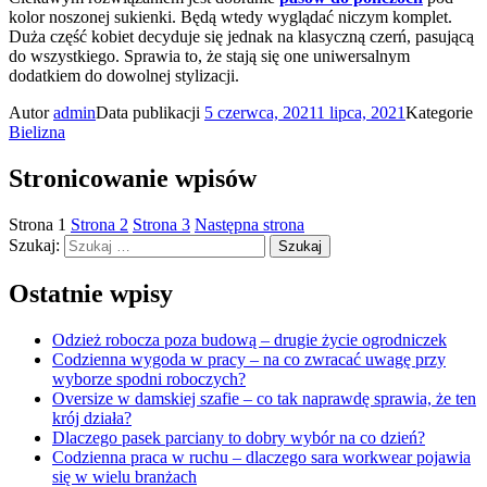
kolor noszonej sukienki. Będą wtedy wyglądać niczym komplet.
Duża część kobiet decyduje się jednak na klasyczną czerń, pasującą
do wszystkiego. Sprawia to, że stają się one uniwersalnym
dodatkiem do dowolnej stylizacji.
Autor
admin
Data publikacji
5 czerwca, 2021
1 lipca, 2021
Kategorie
Bielizna
Stronicowanie wpisów
Strona
1
Strona
2
Strona
3
Następna strona
Szukaj:
Szukaj
Ostatnie wpisy
Odzież robocza poza budową – drugie życie ogrodniczek
Codzienna wygoda w pracy – na co zwracać uwagę przy
wyborze spodni roboczych?
Oversize w damskiej szafie – co tak naprawdę sprawia, że ten
krój działa?
Dlaczego pasek parciany to dobry wybór na co dzień?
Codzienna praca w ruchu – dlaczego sara workwear pojawia
się w wielu branżach