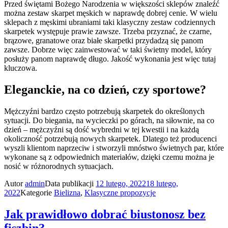
Przed świętami Bożego Narodzenia w większości sklepów znaleźć
można zestaw skarpet męskich w naprawdę dobrej cenie. W wielu
sklepach z męskimi ubraniami taki klasyczny zestaw codziennych
skarpetek występuje prawie zawsze. Trzeba przyznać, że czarne,
brązowe, granatowe oraz białe skarpetki przydadzą się panom
zawsze. Dobrze więc zainwestować w taki świetny model, który
posłuży panom naprawdę długo. Jakość wykonania jest więc tutaj
kluczowa.
Eleganckie, na co dzień, czy sportowe?
Mężczyźni bardzo często potrzebują skarpetek do określonych
sytuacji. Do biegania, na wycieczki po górach, na siłownie, na co
dzień – mężczyźni są dość wybredni w tej kwestii i na każdą
okoliczność potrzebują nowych skarpetek. Dlatego też producenci
wyszli klientom naprzeciw i stworzyli mnóstwo świetnych par, które
wykonane są z odpowiednich materiałów, dzięki czemu można je
nosić w różnorodnych sytuacjach.
Autor
admin
Data publikacji
12 lutego, 2022
18 lutego,
2022
Kategorie
Bielizna
,
Klasyczne propozycje
Jak prawidłowo dobrać biustonosz bez