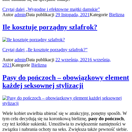
Czytaj dalej
„Wygodne i efektowne majtki damskie”
Autor
admin
Data publikacji
29 listopada, 2021
Kategorie
Bielizna
Ile kosztuje porządny szlafrok?
Czytaj dalej
„Ile kosztuje porządny szlafrok?”
Autor
admin
Data publikacji
22 września, 2021
6 września,
2021
Kategorie
Bielizna
Pasy do pończoch – obowiązkowy element
każdej seksownej stylizacji
Wiele kobiet uwielbia ubierać się w atrakcyjny, ponętny sposób. W
tym celu decydują się na koronkową bieliznę,
pasy do pończoch
,
czy też krótkie sukienki. Umożliwia to zwiększenie namiętności w
związku i nabrania ochoty na seks. Zwiększa także pewność siebie.