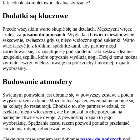
Jak jednak skompletować idealną stylizację?
Dodatki są kluczowe
Przede wszystkim warto skupić się na detalach. Mężczyźni wręcz
szaleją za
pasami do pończoch
. Wyglądają bowiem niesamowicie
seksownie, zwłaszcza gdy są nieco widoczne spod sukienki. Warto
więc łączyć je z krótkimi spódniczkami, aby partner mógł
zorientować się, co znajduje się pod spodem. Taki zestaw idealnie
uzupełnią szpilki, które optycznie wydłużą nogi. Dzięki temu można
zwrócić jeszcze większą uwagę na pończochy i mocniej rozpalić
wyobraźnię.
Budowanie atmosfery
Świetnym pomysłem jest ubranie się w powyższy zestaw, a potem
wyjście razem z domu. Może to być spacer, ewentualnie udanie się
na kolację do restauracji. Chodzi o to, aby partner wiedział, co
czeka na niego wieczorem, ale by musiał trochę poczekać na
namiętne chwile we dwoje. Z pewnością rozpali to jego
wyobraźnię. Spędzanie czasu razem pozwoli ponadto przełamać
codzienną rutynę i zbudować więź.
Ciekawym rozwiązaniem jest dobranie
pasów do pończoch
pod