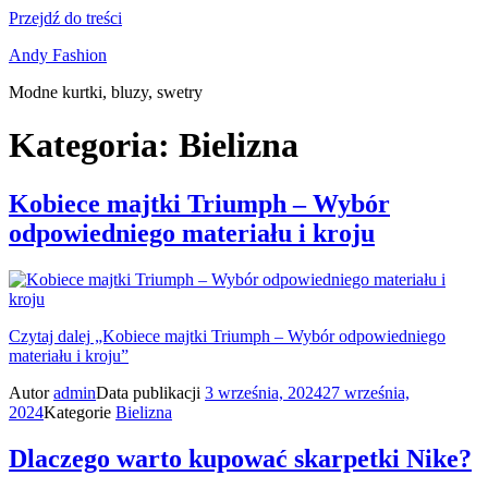
Przejdź do treści
Andy Fashion
Modne kurtki, bluzy, swetry
Kategoria:
Bielizna
Kobiece majtki Triumph – Wybór
odpowiedniego materiału i kroju
Czytaj dalej
„Kobiece majtki Triumph – Wybór odpowiedniego
materiału i kroju”
Autor
admin
Data publikacji
3 września, 2024
27 września,
2024
Kategorie
Bielizna
Dlaczego warto kupować skarpetki Nike?