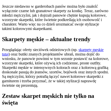
Jeszcze niedawno w garderobach panów można było znaleźć
wyłącznie czarne lub granatowe skarpety za kostkę. Teraz, zarówno
młodzi mężczyźni, jak i dojrzali panowie chętnie kupują kolorowe,
wzorzyste skarpetki, które świetnie podkreślają ich osobowość i
charakter. Warto więc na co dzień urozmaicać swoje stylizacje
takimi kolorowymi skarpetkami.
Skarpety męskie – aktualne trendy
Przeglądając oferty sieciówek odzieżowych (np.
skarpety męskie
tutaj
) oraz butiki znanych projektantów ubrań, można dojść do
wniosku, że panowie powinni w tym sezonie postawić na kolorowe,
wzorzyste skarpetki, które ożywią ich codzienne, proste outfity.
Skarpetki męskie w intensywnych kolorach oraz z kolorową grafiką
doskonale pasują do jeansów, szortów, bojówek oraz innych spodni.
Są mężczyźni, którzy potrafią łączyć nawet kolorowe skarpetki z
garniturem i trzeba przyznać, że w takiej stylizacji naprawdę
świetnie się prezentują.
Zestaw skarpet męskich nie tylko na
święta