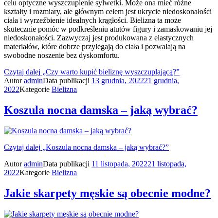
celu optyczne wyszczuplenie sylwetki. Może ona mieć różne
kształty i rozmiary, ale głównym celem jest ukrycie niedoskonałości
ciała i wyrzeźbienie idealnych krągłości. Bielizna ta może
skutecznie pomóc w podkreśleniu atutów figury i zamaskowaniu jej
niedoskonałości. Zazwyczaj jest produkowana z elastycznych
materiałów, które dobrze przylegają do ciała i pozwalają na
swobodne noszenie bez dyskomfortu.
Czytaj dalej
„Czy warto kupić bieliznę wyszczuplającą?”
Autor
admin
Data publikacji
13 grudnia, 2022
21 grudnia,
2022
Kategorie
Bielizna
Koszula nocna damska – jaką wybrać?
Czytaj dalej
„Koszula nocna damska – jaką wybrać?”
Autor
admin
Data publikacji
11 listopada, 2022
21 listopada,
2022
Kategorie
Bielizna
Jakie skarpety męskie są obecnie modne?