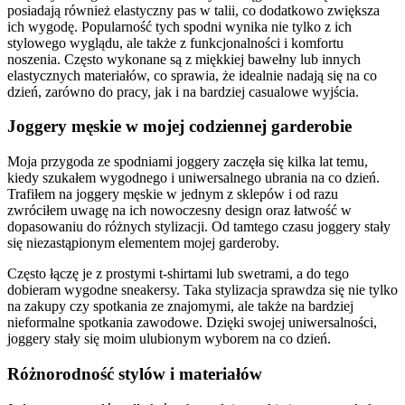
posiadają również elastyczny pas w talii, co dodatkowo zwiększa
ich wygodę. Popularność tych spodni wynika nie tylko z ich
stylowego wyglądu, ale także z funkcjonalności i komfortu
noszenia. Często wykonane są z miękkiej bawełny lub innych
elastycznych materiałów, co sprawia, że idealnie nadają się na co
dzień, zarówno do pracy, jak i na bardziej casualowe wyjścia.
Joggery męskie w mojej codziennej garderobie
Moja przygoda ze spodniami joggery zaczęła się kilka lat temu,
kiedy szukałem wygodnego i uniwersalnego ubrania na co dzień.
Trafiłem na joggery męskie w jednym z sklepów i od razu
zwróciłem uwagę na ich nowoczesny design oraz łatwość w
dopasowaniu do różnych stylizacji. Od tamtego czasu joggery stały
się niezastąpionym elementem mojej garderoby.
Często łączę je z prostymi t-shirtami lub swetrami, a do tego
dobieram wygodne sneakersy. Taka stylizacja sprawdza się nie tylko
na zakupy czy spotkania ze znajomymi, ale także na bardziej
nieformalne spotkania zawodowe. Dzięki swojej uniwersalności,
joggery stały się moim ulubionym wyborem na co dzień.
Różnorodność stylów i materiałów