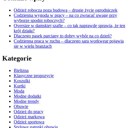
Odzież robocza poza budową – drugie życie ogrodniczek
Codzienna wygoda w pracy – na co zwracać uwagę przy
wyborze spodni roboczych?
Oversize w damskiej szafie – co tak naprawdę sprawia, że ten
krój działa?
Dlaczego pasek parciany to dobry wybór na co dzień?
Codzienna praca w ruchu – dlaczego sara workwear pojawia
się w wielu branżach
Kategorie
Bielizna
Klasyczne propozycje
Koszulki
Kurtki
Moda
Modne dodatki
Modne trendy
Obuwie
Odzież do pracy
Odzież markowa
Odzież sportowa
Stylowe gatunki obuwia