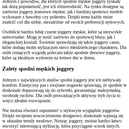
Jednym z powodów, dla których spodnie męskie joggery zyskały
tak dużą popularność, jest ich różnorodność. Na rynku dostępne są
zarówno joggery jeansowe męskie, jak i bardziej sportowe modele
wykonane z bawełny czy poliestru. Dzięki temu każdy może
znaleźć coś dla siebie, niezależnie od swoich preferencji stylowych.
Osobiście bardzo lubię czarne joggery męskie, które są niezwykle
uniwersalne. Mogę je nosić zarówno do sportowej bluzy, jak i
eleganckiej koszuli. Świetnie sprawdzają się także joggery camo,
które dodają moim stylizacjom nieco młodzieńczego charakteru. Dla
osób ceniących wygodę polecam także spodnie dresowe joggery,
które są idealnym wyborem na leniwe dni w domu.
Zalety spodni męskich joggery
Jednym z największych atutów spodni joggery jest ich niebywały
komfort. Elastyczny pas i zwężane nogawki sprawiają, że spodnie te
doskonale dopasowują się do sylwetki, gwarantując maksymalną
swobodę ruchów. Dla osób prowadzących aktywny tryb życia to
wręcz idealne rozwiązanie.
Nie można również zapomnieć o stylowym wyglądzie joggerów.
Dzięki swojemu nowoczesnemu designowi, doskonale wpisują się
w aktualne trendy modowe. Nosząc joggery, można bardzo łatwo
stworzyć interesującą stylizację, która przyciągnie wzrok innych.