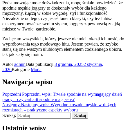
Podsumowując moje doświadczenia, mogę śmiało powiedzieć, że
spodnie męskie joggery to doskonały wybór dla każdego
mężczyzny. Łączą w sobie wygodę, styl i funkcjonalność.
Niezależnie od tego, czy jesteś fanem klasyki, czy też lubisz
eksperymentować ze swoim stylem, joggery z pewnością znajdą
miejsce w Twojej garderobie.
Zachęcam wszystkich, którzy jeszcze nie mieli okazji ich nosić, do
wypróbowania tego modowego hitu. Jestem pewien, że szybko
staną się one waszym ulubionym elementem codziennego ubioru,
tak jak stały się moim.
Autor
admin
Data publikacji
3 grudnia, 2025
2 stycznia,
2026
Kategorie
Moda
Nawigacja wpisu
Poprzedni
Poprzedni wpis:
Trwałe spodnie na wymagający dzień
pracy – czy carhartt spodnie mają sens?
Następny
Następny wpis:
Wygodne koszule męskie w dużych
rozmiarach – praktyczne aspekty wyboru
Szukaj:
Szukaj
Ostatnie wpisy