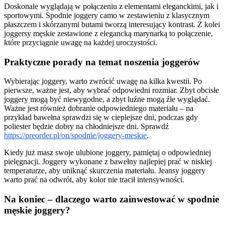
Doskonale wyglądają w połączeniu z elementami eleganckimi, jak i
sportowymi. Spodnie joggery camo w zestawieniu z klasycznym
płaszczem i skórzanymi butami tworzą interesujący kontrast. Z kolei
joggersy męskie zestawione z elegancką marynarką to połączenie,
które przyciągnie uwagę na każdej uroczystości.
Praktyczne porady na temat noszenia joggerów
Wybierając joggery, warto zwrócić uwagę na kilka kwestii. Po
pierwsze, ważne jest, aby wybrać odpowiedni rozmiar. Zbyt obcisłe
joggery mogą być niewygodne, a zbyt luźne mogą źle wyglądać.
Ważne jest również dobranie odpowiedniego materiału – na
przykład bawełna sprawdzi się w cieplejsze dni, podczas gdy
poliester będzie dobry na chłodniejsze dni. Sprawdź
https://preorder.pl/on/spodnie/joggery-meskie
.
Kiedy już masz swoje ulubione joggery, pamiętaj o odpowiedniej
pielęgnacji. Joggery wykonane z bawełny najlepiej prać w niskiej
temperaturze, aby uniknąć skurczenia materiału. Jeansy joggery
warto prać na odwrót, aby kolor nie tracił intensywności.
Na koniec – dlaczego warto zainwestować w spodnie
męskie joggery?