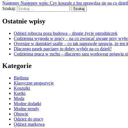
Następny
Następny wpis:
Czy koszule z lnu sprawdzą się na co dzień
Szukaj:
Szukaj
Ostatnie wpisy
Odzież robocza poza budową – drugie życie ogrodniczek
Codzienna wygoda w pracy – na co zwracać uwagę przy wybo
Oversize w damskiej szafie – co tak naprawdę sprawia, że ten k
Dlaczego pasek parciany to dobry wybór na co dzień?
Codzienna praca w ruchu – dlaczego sara workwear pojawia si
Kategorie
Bielizna
Klasyczne propozycje
Koszulki
Kurtki
Moda
Modne dodatki
Modne trendy
Obuwie
Odzież do pracy
Odzież markowa