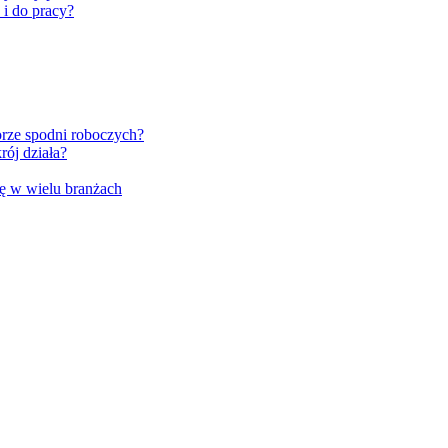
 i do pracy?
rze spodni roboczych?
rój działa?
ę w wielu branżach