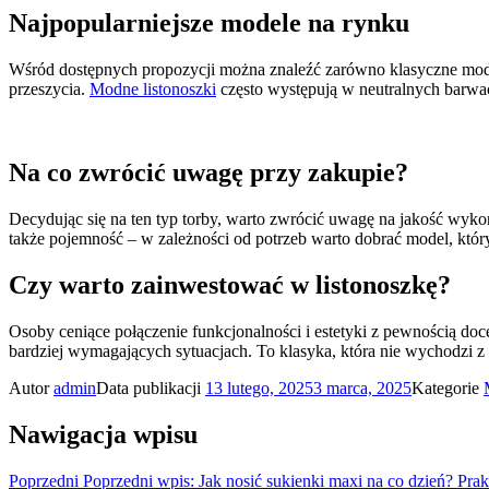
Najpopularniejsze modele na rynku
Wśród dostępnych propozycji można znaleźć zarówno klasyczne mode
przeszycia.
Modne listonoszki
często występują w neutralnych barwa
Na co zwrócić uwagę przy zakupie?
Decydując się na ten typ torby, warto zwrócić uwagę na jakość wyko
także pojemność – w zależności od potrzeb warto dobrać model, któr
Czy warto zainwestować w listonoszkę?
Osoby ceniące połączenie funkcjonalności i estetyki z pewnością doc
bardziej wymagających sytuacjach. To klasyka, która nie wychodzi z
Autor
admin
Data publikacji
13 lutego, 2025
3 marca, 2025
Kategorie
Nawigacja wpisu
Poprzedni
Poprzedni wpis:
Jak nosić sukienki maxi na co dzień? Pra